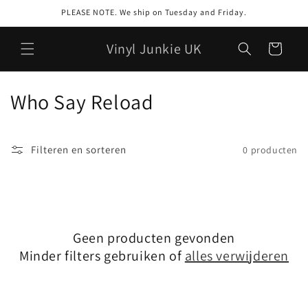
Meteen
PLEASE NOTE. We ship on Tuesday and Friday.
naar de
content
Vinyl Junkie UK
Winkelwagen
C
Who Say Reload
o
l
Filteren en sorteren
0 producten
l
e
c
Geen producten gevonden
Minder filters gebruiken of
alles verwijderen
t
i